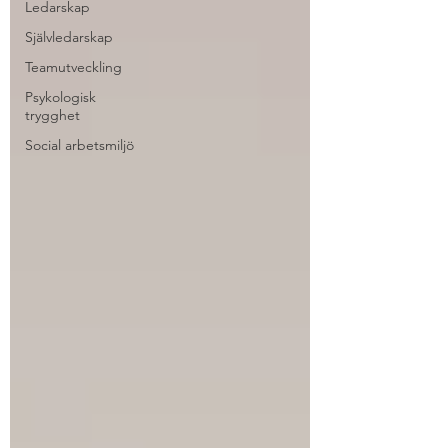
Ledarskap
Självledarskap
Teamutveckling
Psykologisk
trygghet
Social arbetsmiljö