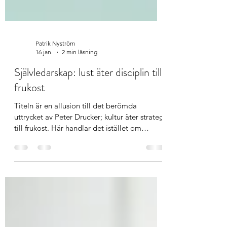
Patrik Nyström
16 jan.
2 min läsning
Självledarskap: lust äter disciplin till
frukost
Titeln är en allusion till det berömda
uttrycket av Peter Drucker; kultur äter strategi
till frukost. Här handlar det istället om
motsatsparet lust-disciplin, där lust också kan
uttryckas i form av energi.
Självbestämmandeteorin är en av de
dominerande motivationsteorierna idag.
Forskarna bakom teorin; Edward Deci och
Richard Ryan, har visat att människor