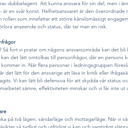
rav dubbelagent. Att kunna ansvara för sin del, men i ä
- är en svår konst. Helhetsansvaret är den överordnade rol
 rollen som innefattar ett större känslomässigt engage
örlora anseende och status, där tar man en risk. 
nfrågor
t? Så fort vi pratar om någons ansvarsområde kan det bli 
 kan det lätt omtolkas till personfrågor, där en persons
kommer in. När flera personer i ledningsgruppen föreslår
det lätt för den ansvarige att läsa in kritik eller ifrågas
gits. Vi kan lätt bli defensiva för att skydda vår status och
amarbetet sämre, effektiviteten minskar och vi får inte ut 
are
änka på två lägen; sändarläge och mottagarläge. När vi sän
 åsikter så tydligt och utförligt vi kan och samtidigt släp