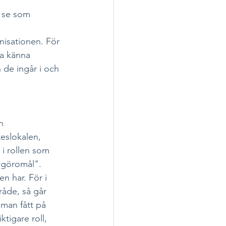
t se som 
nisationen. För 
ka känna 
n de ingår i och 
n 
eslokalen, 
 i rollen som 
 göromål". 
n har. För i 
råde, så går 
 man fått på 
tigare roll, 