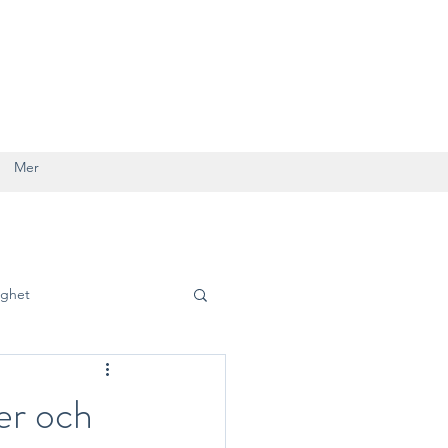
Mer
gghet
er och