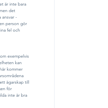
t är inte bara 
 men det 
 ansvar - 
 en person gör 
ina fel och 
e om exempelvis 
elheten kan 
h här kommer 
varsområdena 
 ägarskap till 
gen för 
da inte är bra 