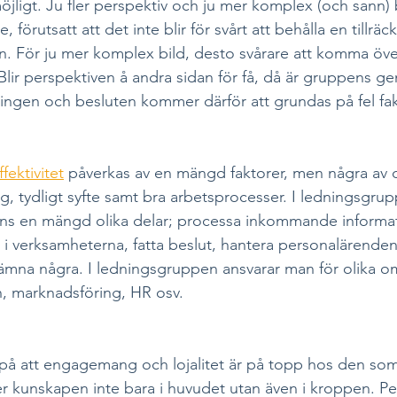
öjligt. Ju fler perspektiv och ju mer komplex (och sann) 
 förutsatt att det inte blir för svårt att behålla en tillräck
n. För ju mer komplex bild, desto svårare att komma öve
Blir perspektiven å andra sidan för få, då är gruppens
nningen och besluten kommer därför att grundas på fel fa
ektivitet
 påverkas av en mängd faktorer, men några av de
 tydligt syfte samt bra arbetsprocesser. I ledningsgru
nns en mängd olika delar; processa inkommande informat
 i verksamheterna, fatta beslut, hantera personalärenden
ämna några. I ledningsgruppen ansvarar man för olika o
, marknadsföring, HR osv. 
på att engagemang och lojalitet är på topp hos den som 
er kunskapen inte bara i huvudet utan även i kroppen. 