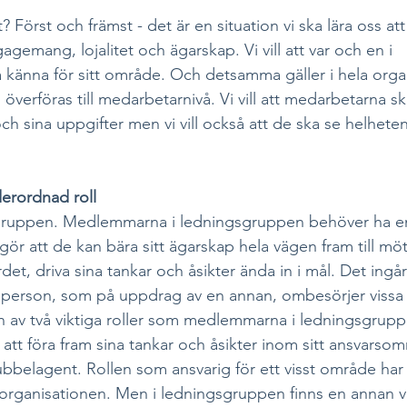
? Först och främst - det är en situation vi ska lära oss at
ngagemang, lojalitet och ägarskap. Vi vill att var och en i 
känna för sitt område. Och detsamma gäller i hela orga
verföras till medarbetarnivå. Vi vill att medarbetarna s
 och sina uppgifter men vi vill också att de ska se helhete
erordnad roll
ngsgruppen. Medlemmarna i ledningsgruppen behöver ha e
ör att de kan bära sitt ägarskap hela vägen fram till möt
et, driva sina tankar och åsikter ända in i mål. Det ingår
 "person, som på uppdrag av en annan, ombesörjer vissa
 av två viktiga roller som medlemmarna i ledningsgruppe
tt föra fram sina tankar och åsikter inom sitt ansvarsom
ubbelagent. Rollen som ansvarig för ett visst område har
organisationen. Men i ledningsgruppen finns en annan vik