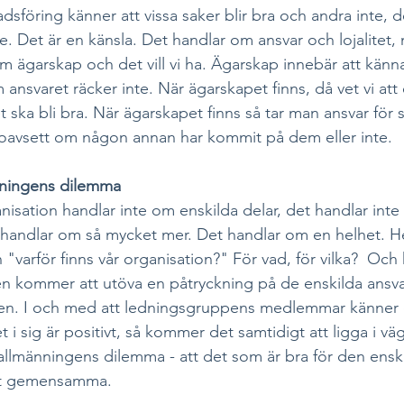
dsföring känner att vissa saker blir bra och andra inte, de
e. Det är en känsla. Det handlar om ansvar och lojalitet,
om ägarskap och det vill vi ha. Ägarskap innebär att känna
ansvaret räcker inte. När ägarskapet finns, då vet vi att
det ska bli bra. När ägarskapet finns så tar man ansvar för s
 oavsett om någon annan har kommit på dem eller inte. 
ningens dilemma 
nisation handlar inte om enskilda delar, det handlar int
 handlar om så mycket mer. Det handlar om en helhet. H
 "varför finns vår organisation?" För vad, för vilka?  Oc
n kommer att utöva en påtryckning på de enskilda ans
n. I och med att ledningsgruppens medlemmar känner ett
et i sig är positivt, så kommer det samtidigt att ligga i vä
allmänningens dilemma - att det som är bra för den enskil
det gemensamma.