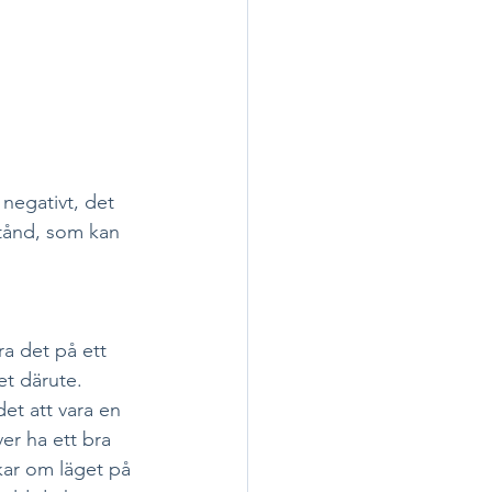
negativt, det 
lstånd, som kan 
a det på ett 
t därute. 
et att vara en 
er ha ett bra 
kar om läget på 