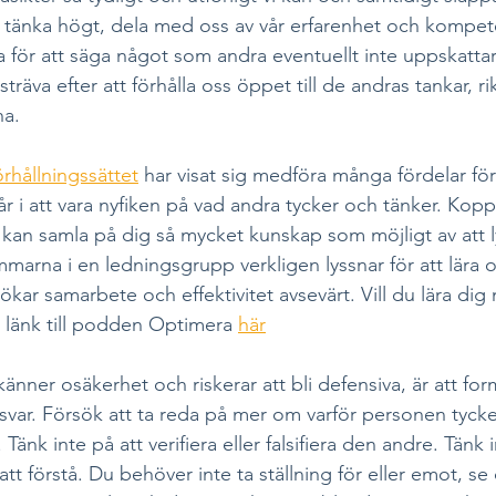
t tänka högt, dela med oss av vår erfarenhet och kompet
la för att säga något som andra eventuellt inte uppskattar.
träva efter att förhålla oss öppet till de andras tankar, ri
na. 
rhållningssättet
 har visat sig medföra många fördelar fö
 i att vara nyfiken på vad andra tycker och tänker. Koppl
kan samla på dig så mycket kunskap som möjligt av att lys
arna i en ledningsgrupp verkligen lyssnar för att lära oc
 ökar samarbete och effektivitet avsevärt. Vill du lära di
 länk till podden Optimera 
här
änner osäkerhet och riskerar att bli defensiva, är att for
 försvar. Försök att ta reda på mer om varför personen tyc
 Tänk inte på att verifiera eller falsifiera den andre. Tänk i
t förstå. Du behöver inte ta ställning för eller emot, se 