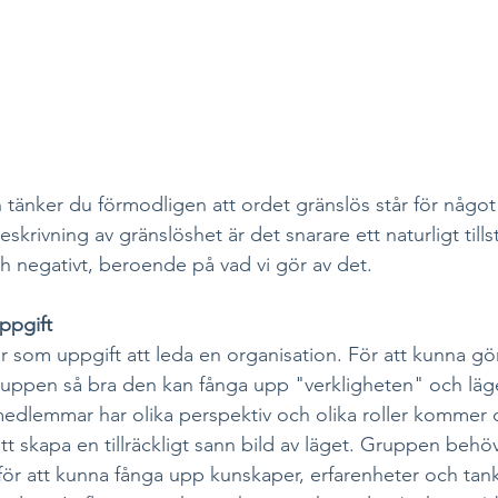
 tänker du förmodligen att ordet gränslös står för något 
beskrivning av gränslöshet är det snarare ett naturligt til
ch negativt, beroende på vad vi gör av det.
ppgift
 som uppgift att leda en organisation. För att kunna gör
ruppen så bra den kan fånga upp "verkligheten" och läge
edlemmar har olika perspektiv och olika roller kommer d
t skapa en tillräckligt sann bild av läget. Gruppen behöv
 för att kunna fånga upp kunskaper, erfarenheter och tan