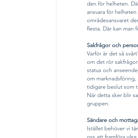
den för helheten. Dä
ansvara för helheten 
områdesansvaret den
flesta. Där kan man f
Sakfrågor och perso
Varför är det så svår
om det rör sakfrågor
status och anseende 
om marknadsföring, är 
tidigare beslut som ta
När detta sker blir s
gruppen.
Sändare och mottag
Istället behöver vi t
oss att framföra våra