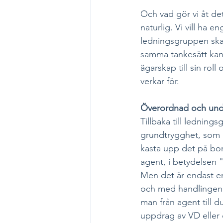
Och vad gör vi åt det
naturlig. Vi vill ha e
ledningsgruppen ska 
samma tankesätt kan ö
ägarskap till sin roll
verkar för.
Överordnad och und
Tillbaka till ledni
grundtrygghet, som g
kasta upp det på bord
agent, i betydelsen
Men det är endast en
och med handlingen a
man från agent till d
uppdrag av VD eller 