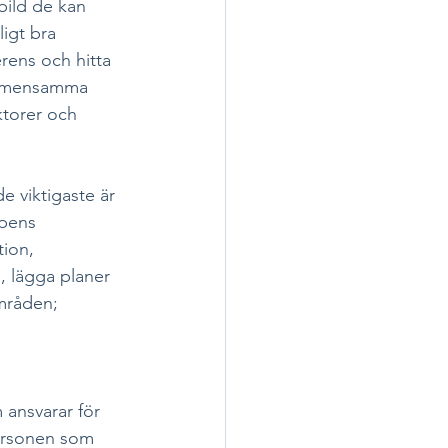
bild de kan 
ligt bra 
rens och hitta 
 gemensamma 
ktorer och 
 viktigaste är 
ppens 
ion, 
, lägga planer 
mråden; 
ansvarar för 
Personen som 