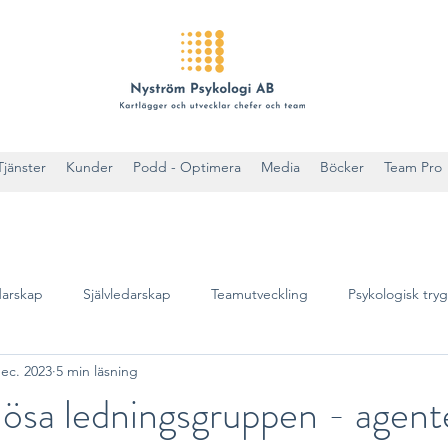
Tjänster
Kunder
Podd - Optimera
Media
Böcker
Team Pro
arskap
Självledarskap
Teamutveckling
Psykologisk try
ec. 2023
5 min läsning
ösa ledningsgruppen - agent