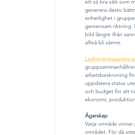
ett så bra sätt som m
generera desto bättre,
enhetlighet i gruppe
gemensam riktning. 
bild längre ifrån sa
alltså bli sämre. 
Ledningsgruppens eff
gruppsammanhållning,
arbetsbeskrivning fi
uppdatera status ute
och budget för att n
ekonomi, produktion
Ägarskap
Varje område vinner 
området. För då sitt