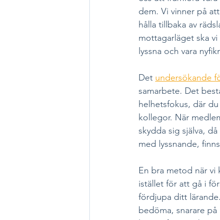
dem. Vi vinner på at
hålla tillbaka av räds
mottagarläget ska vi s
lyssna och vara nyfik
Det 
undersökande fö
samarbete. Det består
helhetsfokus, där du 
kollegor. När medlemm
skydda sig själva, då
med lyssnande, finns
En bra metod när vi k
istället för att gå i
fördjupa ditt lärande.
bedöma, snarare på at