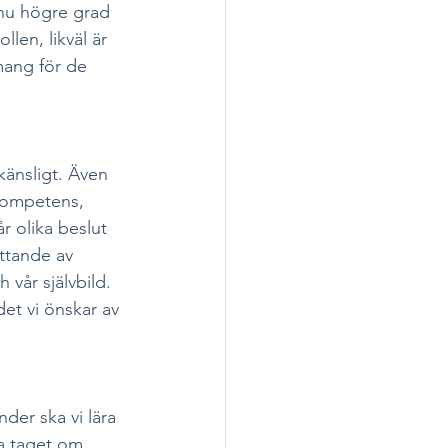
nnu högre grad 
len, likväl är 
mang för de 
känsligt. Även 
 kompetens, 
 olika beslut 
ättande av 
 vår självbild. 
det vi önskar av 
der ska vi lära 
pa taget om 