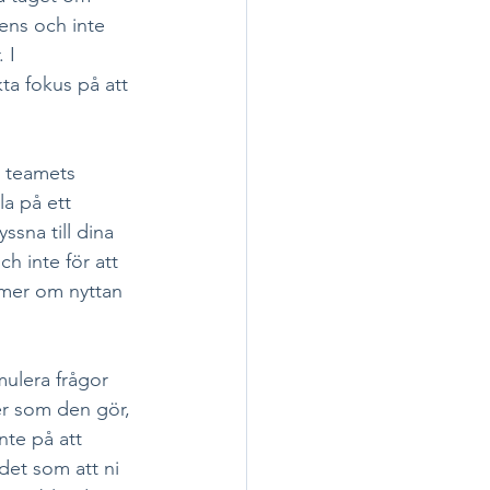
ens och inte 
 I 
kta fokus på att 
r teamets 
a på ett 
sna till dina 
h inte för att 
g mer om nyttan 
mulera frågor 
ker som den gör, 
nte på att 
det som att ni 