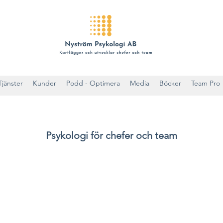
Tjänster
Kunder
Podd - Optimera
Media
Böcker
Team Pro
Psykologi för chefer och team