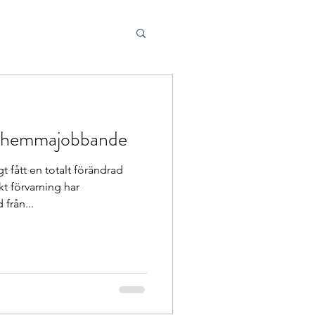
på hemmajobbande
t fått en totalt förändrad
t förvarning har
från...