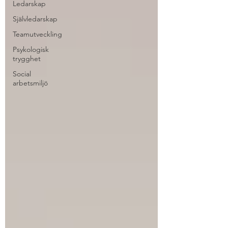
Ledarskap
Självledarskap
Teamutveckling
Psykologisk
trygghet
Social
arbetsmiljö