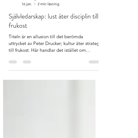
Patrik Nyström
16 jan.
2 min läsning
Självledarskap: lust äter disciplin till
frukost
Titeln är en allusion till det berömda
uttrycket av Peter Drucker; kultur äter strategi
till frukost. Här handlar det istället om
motsatsparet lust-disciplin, där lust också kan
uttryckas i form av energi.
Självbestämmandeteorin är en av de
dominerande motivationsteorierna idag.
Forskarna bakom teorin; Edward Deci och
Richard Ryan, har visat att människor
fungerar bäst när motivationen kommer
inifrån, när den är autonom. Disciplin är att
göra något trots att det tar emot. I p