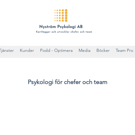
Tjänster
Kunder
Podd - Optimera
Media
Böcker
Team Pro
Psykologi för chefer och team