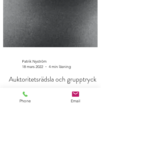
Patrik Nyström
18 mars 2022
4 min läsning
Auktoritetsrädsla och grupptryck
Phone
Email
Idag när jag var ute på ett möte med en
potentiell samarbetspartner fick jag frågan
om vilka som är de vanligaste bristerna i
team och...