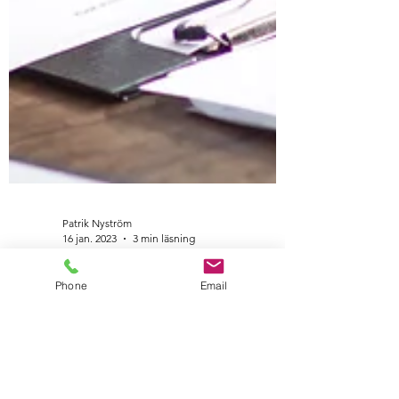
Patrik Nyström
16 jan. 2023
3 min läsning
Phone
Email
Undvik kobraeffekten vid
beslutsfattande
Beslutsfattande är en viktig förmåga hos
chefen. Vissa beslut är ofta återkommande