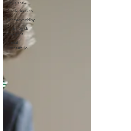
Ledarskap
Självledarskap
Teamutveckling
Psykologisk
trygghet
Social
arbetsmiljö