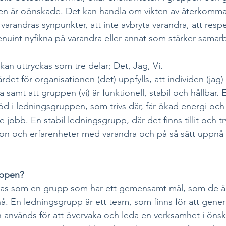
en är oönskade. Det kan handla om vikten av återkomm
a varandras synpunkter, att inte avbryta varandra, att resp
enuint nyfikna på varandra eller annat som stärker samar
 kan uttryckas som tre delar; Det, Jag, Vi.
rdet för organisationen (det) uppfylls, att individen (jag)
 samt att gruppen (vi) är funktionell, stabil och hållbar. 
töd i ledningsgruppen, som trivs där, får ökad energi och
 jobb. En stabil ledningsgrupp, där det finns tillit och t
tion och erfarenheter med varandra och på så sätt uppnå 
ppen? 
eras som en grupp som har ett gemensamt mål, som de ä
å. En ledningsgrupp är ett team, som finns för att gener
n används för att övervaka och leda en verksamhet i önska