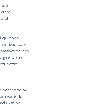
ande 
ektera 
betet.
 i gruppen 
En individ som 
 motivation och 
rygghet, kan 
ett bättre 
r beroende av 
era värde för 
d riktning. 