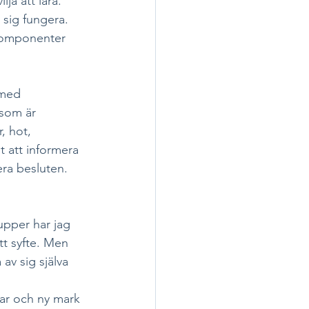
ja att lära. 
 sig fungera. 
 komponenter 
 med 
 som är 
, hot, 
t att informera 
ra besluten.
upper har jag 
tt syfte. Men 
 av sig själva 
ar och ny mark 