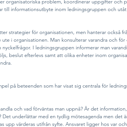
öser organisatoriska problem, koordinerar uppgifter och 
ar till informationsutbyte inom ledningsgruppen och utåt
er strategier för organisationen, men hanterar också f
te i organisationen. Man konsulterar varandra och för 
 nyckelfrågor. I ledningsgruppen informerar man varand
följs, beslut efterlevs samt att olika enheter inom organis
ndra. 
mpel på beteenden som har visat sig centrala för lednin
andla och vad förväntas man uppnå? Är det information,
e? Det underlättar med en tydlig mötesagenda men det är 
as upp värderas utifrån syfte. Ansvaret ligger hos var och