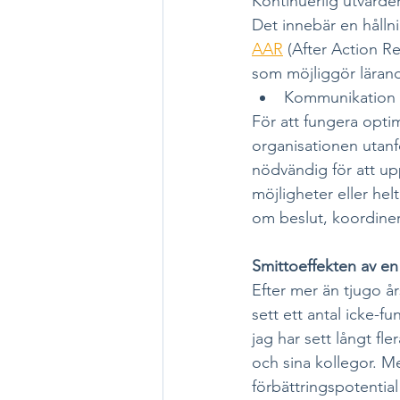
Kontinuerlig utvärderi
Det innebär en hållni
AAR
 (After Action R
som möjliggör lärand
Kommunikation 
För att fungera opti
organisationen utanf
nödvändig för att upp
möjligheter eller helt
om beslut, koordiner
Smittoeffekten av e
Efter mer än tjugo å
sett ett antal icke-f
jag har sett långt fle
och sina kollegor. Me
förbättringspotentia