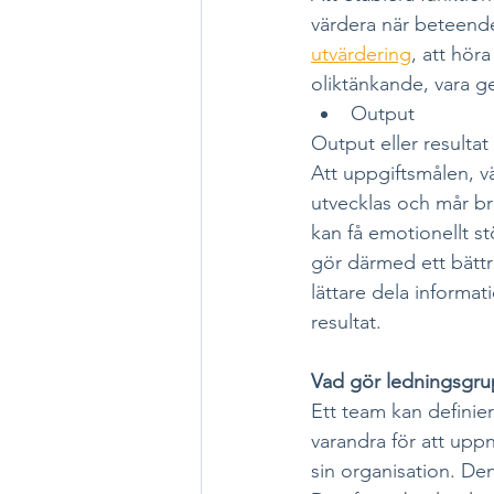
värdera när beteend
utvärdering
, att hör
oliktänkande, vara g
Output
Output eller resultat
Att uppgiftsmålen, vä
utvecklas och mår bra
kan få emotionellt s
gör därmed ett bättre
lättare dela informa
resultat.
Vad gör ledningsgru
Ett team kan defini
varandra för att uppn
sin organisation. De