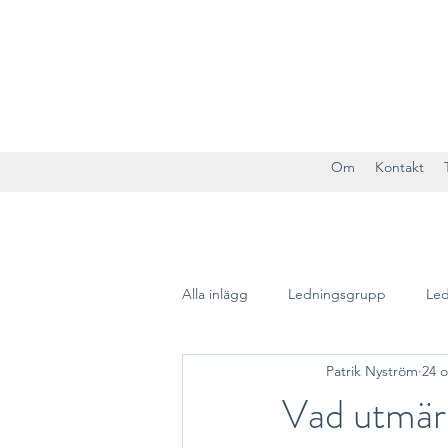
Om
Kontakt
Alla inlägg
Ledningsgrupp
Led
Patrik Nyström
24 o
Social arbetsmiljö
Vad utmärk