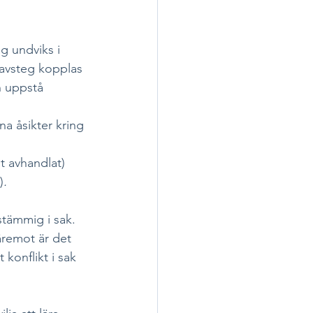
g undviks i 
avsteg kopplas 
n uppstå 
a åsikter kring 
t avhandlat)
)
. 
stämmig i sak. 
äremot är det 
 konflikt i sak 