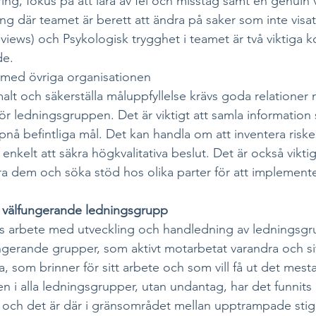
ng, fokus på att lära av fel och misstag samt en genuin vil
ng där teamet är berett att ändra på saker som inte visat
eviews) och Psykologisk trygghet i teamet är två viktiga
e. 
med övriga organisationen
malt och säkerställa måluppfyllelse krävs goda relationer
ör ledningsgruppen. Det är viktigt att samla information
nå befintliga mål. Det kan handla om att inventera risker
 enkelt att säkra högkvalitativa beslut. Det är också viktig
a dem och söka stöd hos olika parter för att implemente
n välfungerande ledningsgrupp
rs arbete med utveckling och handledning av ledningsgr
ungerande grupper, som aktivt motarbetat varandra och si
ra, som brinner för sitt arbete och som vill få ut det mesta
n i alla ledningsgrupper, utan undantag, har det funnits 
l och det är där i gränsområdet mellan upptrampade stig