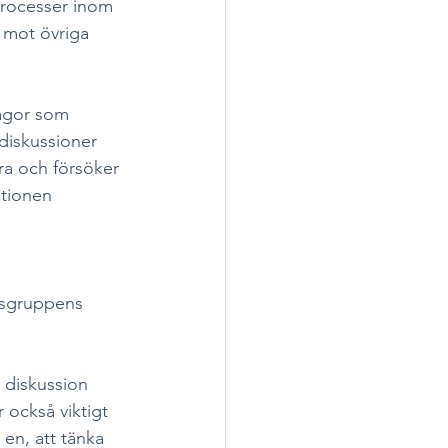
processer inom 
 mot övriga 
rågor som 
diskussioner 
ra och försöker 
ationen 
gsgruppens 
 diskussion 
också viktigt 
 en, att tänka 