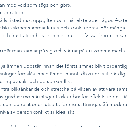
an med vad som sägs och görs.
unikation
s riktad mot uppgiften och målrelaterade frågor. Avste
diskussioner sammanfattas och konkluderas. För många 
tet och frustration hos ledningsgrupper. Vissa fenomen ka
 
(där man samlar på sig och väntar på att komma med sin
nya ämnen uppstår innan det första ämnet blivit ordentlig
ösningar föreslås innan ämnet hunnit diskuteras tillräckligt
ering av sak- och personkonflikt
ntra oliktänkande och stretcha på vikten av att vara sam
ss grad av motsättningar i sak är bra för effektiviteten. D
personliga relationen utsätts för motsättningar. Så moderat
vå av personkonflikt är idealiskt. 