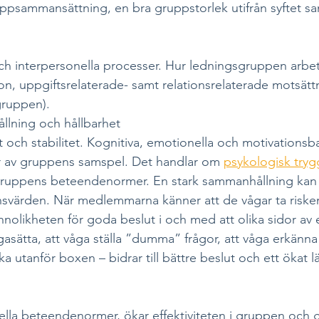
uppsammansättning, en bra gruppstorlek utifrån syftet sa
h interpersonella processer. Hur ledningsgruppen arbet
n, uppgiftsrelaterade- samt relationsrelaterade motsättn
gruppen). 
lning och hållbarhet
 och stabilitet. Kognitiva, emotionella och motivationsb
r av gruppens samspel. Det handlar om 
psykologisk tryg
 gruppens beteendenormer. En stark sammanhållning kan 
nsvärden. När medlemmarna känner att de vågar ta risken
nnolikheten för goda beslut i och med att olika sidor av e
ågasätta, att våga ställa ”dumma” frågor, att våga erkänna
ka utanför boxen – bidrar till bättre beslut och ett ökat l
nella beteendenormer, ökar effektiviteten i gruppen och 