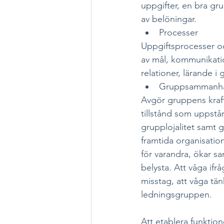
uppgifter, en bra gr
av belöningar. 
Processer
Uppgiftsprocesser oc
av mål, kommunikatio
relationer, lärande i 
Gruppsammanhål
Avgör gruppens kraft
tillstånd som uppstå
grupplojalitet samt
framtida organisatio
för varandra, ökar sa
belysta. Att våga ifr
misstag, att våga tän
ledningsgruppen.
Att etablera funktio