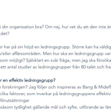
 din organisation bra? Om nej, hur vet du att den inte är
 det?
r har på sin höjd en ledningsgrupp. Större kan ha väldig
h/eller affärsområden. Men hur ska en ledningsgrupp vara 
t som möjligt? Självklart en svår fråga, men jag ska försök
ett antal studier av ledningsgrupper från 80-talet och fra
r en effektiv ledningsgrupp? 
 forskningen? Jag följer och inspireras av Bang & Midelf
 olika faktorer, som inverkar på ledningsgruppens effektivi
örutsättningar 
a såsom tydlighet gällande mål och syfte, utförande av lä