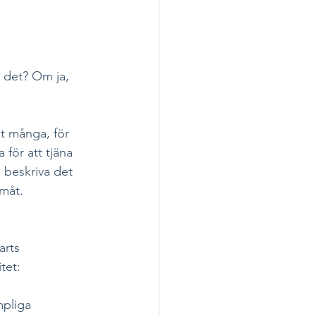
 det? Om ja, 
t många, för 
för att tjäna 
a beskriva det 
måt.  
arts 
tet:
mpliga 