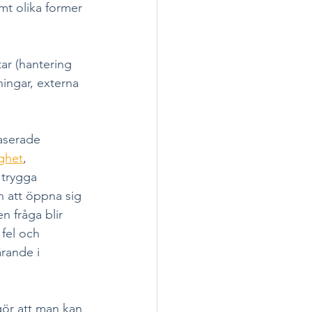
mt olika former 
ar (hantering 
ingar, externa 
aserade 
ghet
, 
trygga 
 att öppna sig 
n fråga blir 
 fel och 
ärande i 
gör att man kan 