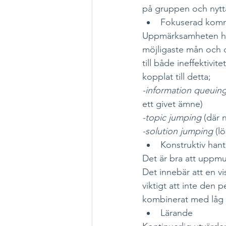
på gruppen och nytt
Fokuserad komm
Uppmärksamheten håll
möjligaste mån och 
till både ineffektivi
kopplat till detta; 
-information queuing
ett givet ämne)
-topic jumping 
(där 
-solution jumping 
(l
Konstruktiv hant
Det är bra att uppmu
Det innebär att en vi
viktigt att inte den 
kombinerat med låg ni
Lärande