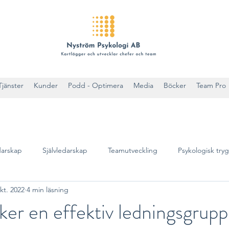
Tjänster
Kunder
Podd - Optimera
Media
Böcker
Team Pro
arskap
Självledarskap
Teamutveckling
Psykologisk try
kt. 2022
4 min läsning
er en effektiv ledningsgrup